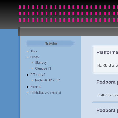
Nabídka
Platforma
Akce
O nás
Stanovy
Na této stránc
Členové PIT
PIT nabízí
Nejlepší BP a DP
Podpora p
Kontakt
Přihláška pro členství
Platforma inf
Podpora p