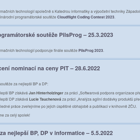
rmačních technologií společně s Katedrou informatiky a výpočetní techniky Západoče
ezinárodní programátorské soutěže
Cloudflight Coding Contest 2023
.
ogramátorské soutěže PilsProg – 25.3.2023
ormačních technologií podporuje finále soutěže
PilsProg 2023
.
ení nominací na ceny PIT – 28.6.2022
outěže za nejlepší BP a DP:
lepší BP získává
Jan Hinterholzinger
za práci „Softwarová podpora organizace p
lepší DP získává
Lucie Tauchenová
za práci „Analýza agilní dodávky produktů př
ledné práce zveřejníme po jejich úspěšné obhajobě a publikaci v knihovně ZČU.
me za celý spolek!
za nejlepší BP, DP v informatice – 5.5.2022