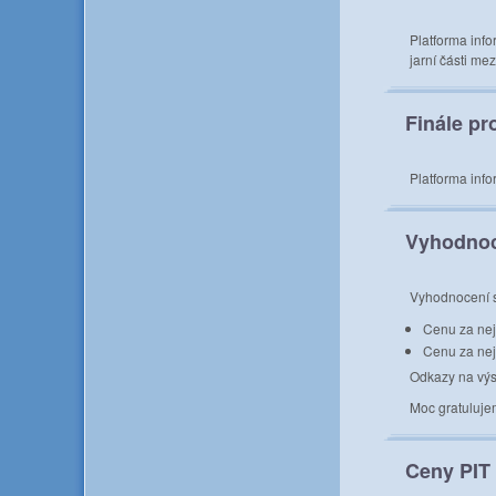
Platforma info
jarní části m
Finále pr
Platforma inf
Vyhodnoc
Vyhodnocení s
Cenu za nej
Cenu za nej
Odkazy na výs
Moc gratuluje
Ceny PIT 