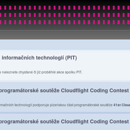
 informačních technologií (PIT)
e naleznete chystané či již proběhlé akce spolku PIT.
rogramátorské soutěže Cloudflight Coding Contest 
ormačních technologií podporuje plzeňskou část programátorské soutěže
41st Clou
rogramátorské soutěže Cloudflight Coding Contest 