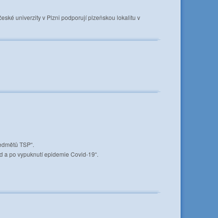
ské univerzity v Plzni podporují plzeňskou lokalitu v
ředmětů TSP“.
ed a po vypuknutí epidemie Covid-19“.